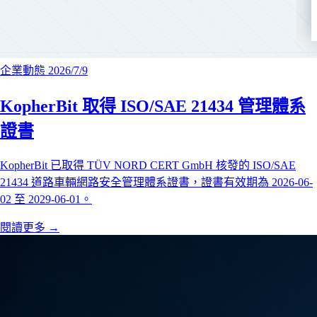
企業動態
2026/7/9
KopherBit 取得 ISO/SAE 21434 管理體系
證書
KopherBit 已取得 TÜV NORD CERT GmbH 核發的 ISO/SAE
21434 道路車輛網路安全管理體系證書，證書有效期為 2026-06-
02 至 2029-06-01。
閱讀更多
→