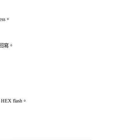
ress。
s 回寫。
。
 HEX flash。