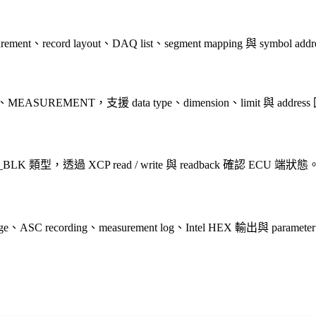
ent、record layout、DAQ list、segment mapping 與 symbol add
EASUREMENT，支援 data type、dimension、limit 與 addres
與 VAL_BLK 類型，透過 XCP read / write 與 readback 確認 ECU 端狀態
ASC recording、measurement log、Intel HEX 輸出與 parameter