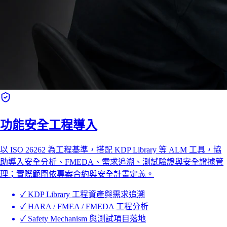
功能安全工程導入
以 ISO 26262 為工程基準，搭配 KDP Library 等 ALM 工具，協
助導入安全分析、FMEDA、需求追溯、測試驗證與安全證據管
理；實際範圍依專案合約與安全計畫定義。
✓
KDP Library 工程資產與需求追溯
✓
HARA / FMEA / FMEDA 工程分析
✓
Safety Mechanism 與測試項目落地