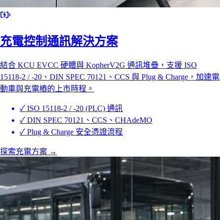
充電控制通訊解決方案
結合 KCU EVCC 硬體與 KopherV2G 通訊堆疊，支援 ISO
15118-2 / -20、DIN SPEC 70121、CCS 與 Plug & Charge，加速電
動車與充電樁的上市時程。
✓
ISO 15118-2 / -20 (PLC) 通訊
✓
DIN SPEC 70121、CCS、CHAdeMO
✓
Plug & Charge 安全憑證流程
探索充電方案
→