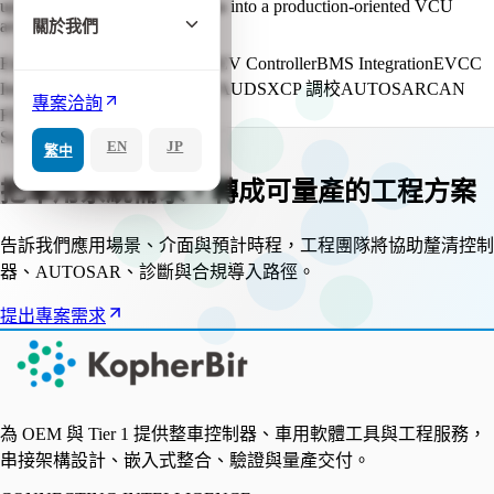
update flow, and calibration data into a production-oriented VCU
關於我們
architecture.
Electric Bus VCU
Commercial EV Controller
BMS Integration
EVCC
Integration
BCM Integration
OTA
UDS
XCP 調校
AUTOSAR
CAN
專案洽詢
FD
Ethernet
車用 AI
Start a project
EN
JP
繁中
把車用系統需求，轉成可量產的工程方案
告訴我們應用場景、介面與預計時程，工程團隊將協助釐清控制
器、AUTOSAR、診斷與合規導入路徑。
提出專案需求
為 OEM 與 Tier 1 提供整車控制器、車用軟體工具與工程服務，
串接架構設計、嵌入式整合、驗證與量產交付。