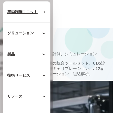
ホーム
/
製品
車両制御ユニット
/
ソフトウェア
/
開発ツール
開発ツール
/
4 量産ツール
ソリューション
開発ツール
診断、キャリブレーション、計測、シミュレーション
製品
車載ソフトウェア検証のための統合ツールセット。UDS診
断、ECUリフラッシュ、XCPキャリブレーション、バス計
測、バーチャルECUシミュレーション、組込解析。
技術サービス
リソース