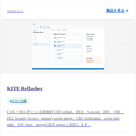
製品を見る
Version 0.3.0
KITE Reflasher
リリース済
CAN + ISO-TP による段階的 UDS reflash。HEX、S-record、BIN、VBF、
DLL Security Access、memory-sector merge、CRC verification、sector-info
table、ASC trace、merged HEX output に対応します。