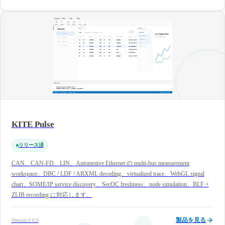
KITE Pulse
リリース済
CAN、CAN-FD、LIN、Automotive Ethernet の multi-bus measurement
workspace。DBC / LDF / ARXML decoding、virtualized trace、WebGL signal
chart、SOME/IP service discovery、SecOC freshness、node simulation、BLF +
ZLIB recording に対応します。
製品を見る
Version 0.6.0