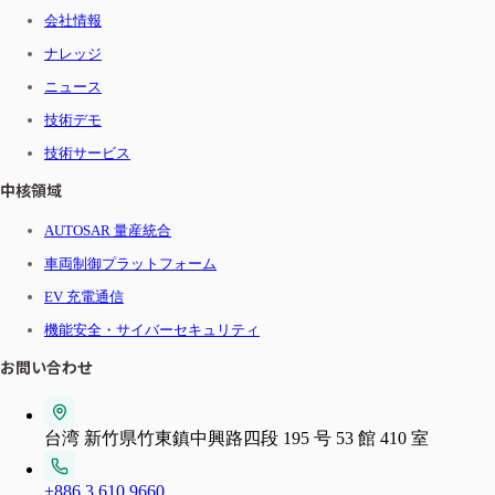
会社情報
ナレッジ
ニュース
技術デモ
技術サービス
中核領域
AUTOSAR 量産統合
車両制御プラットフォーム
EV 充電通信
機能安全・サイバーセキュリティ
お問い合わせ
台湾 新竹県竹東鎮中興路四段 195 号 53 館 410 室
+886 3 610 9660