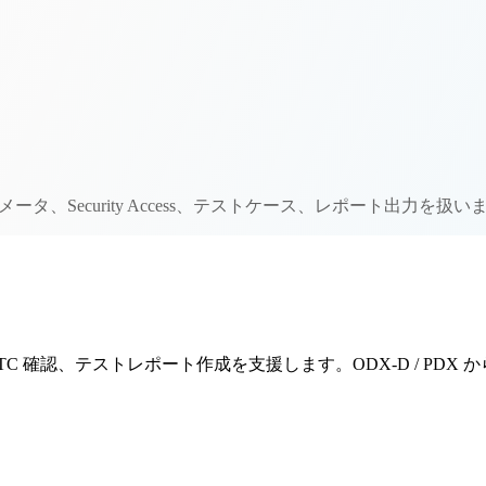
タ、Security Access、テストケース、レポート出力を扱い
D / DTC 確認、テストレポート作成を支援します。ODX-D / PDX からサー