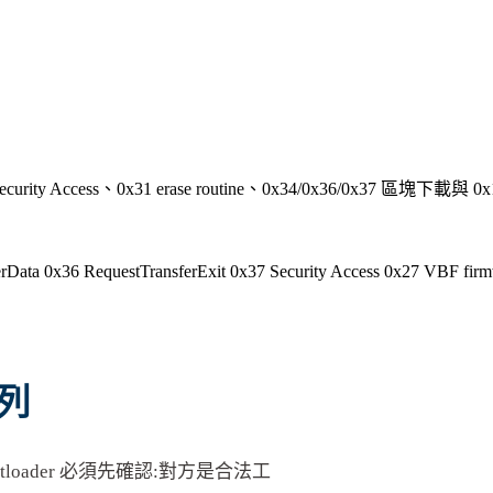
urity Access、0x31 erase routine、0x34/0x36/0x37 區塊下
erData 0x36
RequestTransferExit 0x37
Security Access 0x27
VBF firm
序列
bootloader 必須先確認:對方是合法工