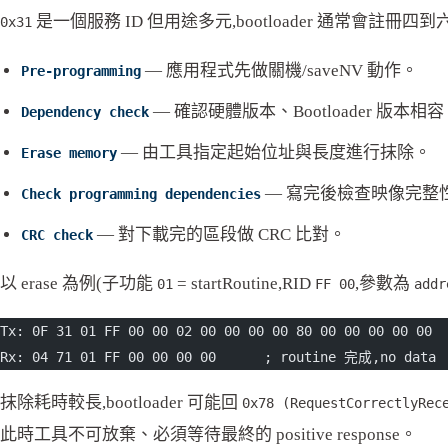
是一個服務 ID 但用途多元,bootloader 通常會註冊四到六個 rout
0x31
— 應用程式先做關機/saveNV 動作。
Pre-programming
— 確認硬體版本、Bootloader 版本相
Dependency check
— 由工具指定起始位址與長度進行抹除。
Erase memory
— 寫完後檢查映像完整
Check programming dependencies
— 對下載完的區段做 CRC 比對。
CRC check
以 erase 為例(子功能
= startRoutine,RID
,參數為
01
FF 00
addr
Tx: 0F 31 01 FF 00 00 02 00 00 00 00 80 00 00 00 00 00
Rx: 04 71 01 FF 00 00 00 00      ; routine 完成,no data
抹除耗時較長,bootloader 可能回
0x78 (RequestCorrectlyRec
此時工具不可放棄、必須等待最終的 positive response。