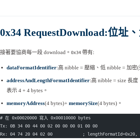
0x34 RequestDownload:位址、大
接著要協商每一段 download。
帶有:
0x34
dataFormatIdentifier
:高 nibble = 壓縮、低 nibble = 
addressAndLengthFormatIdentifier
:高 nibble = size 長
表示 4 + 4 bytes。
memoryAddress
(4 bytes)+
memorySize
(4 bytes)。
# 在 0x00020000 寫入 0x00010000 bytes
Tx: 0B 34 00 44 00 02 00 00 00 01 00 00
Rx: 04 74 20 04 02 00            ; lengthFormatId=0x20, 