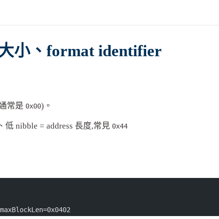
小、format identifier
加密(通常是
)。
0x00
度、低 nibble = address 長度,常見
0x44
maxBlockLen=0x0402