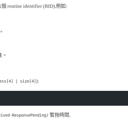
ine identifier (RID),例如:
容。
性。
):
ess[4] | size[4]
暫拖時間,
eived-ResponsePending)