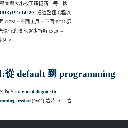
位址範圍與大小被正確協商、每一段
UDS (ISO 14229)
把這整個流程以
同 OEM、不同工具、不同 ECU 都
上實際執行的順序,逐步拆解
0x10 →
序列。
rol:從 default 到 programming
是先進入
extended diagnostic
mming session
(
),這時 ECU 會
0x02