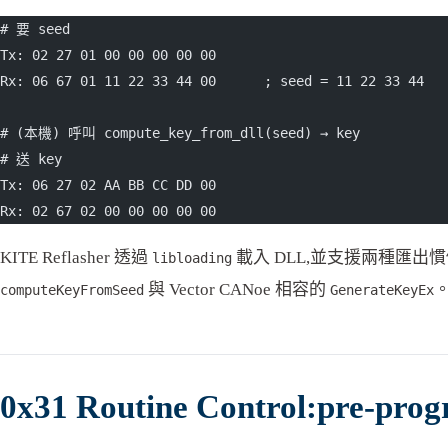
# 要 seed
Tx: 02 27 01 00 00 00 00 00
Rx: 06 67 01 11 22 33 44 00      ; seed = 11 22 33 44
# (本機) 呼叫 compute_key_from_dll(seed) → key
# 送 key
Tx: 06 27 02 AA BB CC DD 00
Rx: 02 67 02 00 00 00 00 00
KITE Reflasher 透過
載入 DLL,並支援兩種匯出慣例:K
libloading
與 Vector CANoe 相容的
computeKeyFromSeed
GenerateKeyEx
0x31 Routine Control:pre-