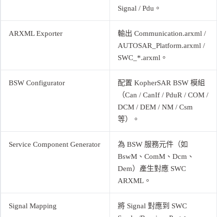
Signal / Pdu。
ARXML Exporter
輸出 Communication.arxml /
AUTOSAR_Platform.arxml /
SWC_*.arxml。
BSW Configurator
配置 KopherSAR BSW 模組
（Can / CanIf / PduR / COM /
DCM / DEM / NM / Csm
等）。
Service Component Generator
為 BSW 服務元件（如
BswM、ComM、Dcm、
Dem）產生對應 SWC
ARXML。
Signal Mapping
將 Signal 對應到 SWC