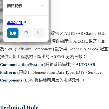
分類
AUTOSAR
關於我們
關鍵字
7
Summary
專案洽詢
EN
JP
KopherConfig
是 KopherBit 提供之 AUTOSAR Classic ECU
繁中
配置工具，可從 DBC 通訊矩陣自動產生 ARXML 檔案，並
為 SWC (Software Component) 設計與 KopherSAR BSW 配置
提供完整工程素材。匯出的 ARXML 分為三類：
Communication/System
(網路系統描述)、
AUTOSAR
Platform
(預設 Implementation Data Type, IDT)、
Service
Components
(BSW 提供給應用層的服務元件)。
Technical Role