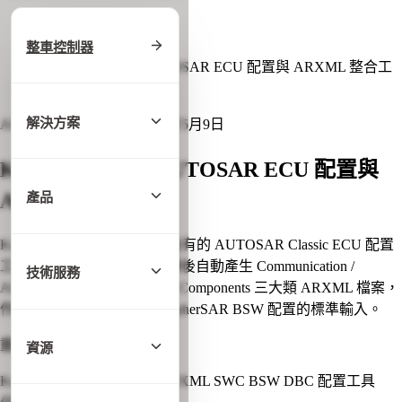
首頁
/
技術知識庫
整車控制器
/
KopherConfig：AUTOSAR ECU 配置與 ARXML 整合工
具
解決方案
AUTOSAR
更新日期: 2026年5月9日
KopherConfig：AUTOSAR ECU 配置與
ARXML 整合工具
產品
KopherConfig 是 KopherBit 自有的 AUTOSAR Classic ECU 配置
工具，從 DBC 匯入網路矩陣後自動產生 Communication /
技術服務
AUTOSAR Platform / Service Components 三大類 ARXML 檔案，
作為應用層 SWC 開發與 KopherSAR BSW 配置的標準輸入。
重點摘要
資源
KopherConfig
AUTOSAR
ARXML
SWC
BSW
DBC
配置工具