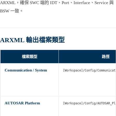
ARXML，確保 SWC 端的 IDT、Port、Interface、Service 與
BSW 一致。
ARXML 輸出檔案類型
檔案類型
路徑
Communication / System
[Workspace]/Config/Communicat
AUTOSAR Platform
[Workspace]/Config/AUTOSAR_Pl