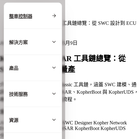
首頁
/
技術知識庫
整車控制器
/
KopherBit AUTOSAR 工具鏈總覽：從 SWC 設計到 ECU
量產
解決方案
AUTOSAR
更新日期: 2026年5月9日
KopherBit AUTOSAR 工具鏈總覽：從
SWC 設計到 ECU 量產
產品
介紹 KopherBit AUTOSAR Classic 工具鏈，涵蓋 SWC 建模、通
訊矩陣、BSW 配置、KopherSAR、KopherBoot 與 KopherUDS，
技術服務
串接 ECU 設計、燒錄及診斷流程。
重點摘要
資源
AUTOSAR Toolchain
Kopher SWC Designer
Kopher Network
Designer
KopherConfig
KopherSAR
KopherBoot
KopherUDS
分類