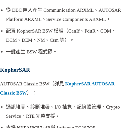
從 DBC 匯入產生 Communication ARXML、AUTOSAR
Platform ARXML、Service Components ARXML。
配置 KopherSAR BSW 模組（CanIf、PduR、COM、
DCM、DEM、NM、Csm 等）。
一鍵產生 BSW 程式碼。
KopherSAR
AUTOSAR Classic BSW（詳見
KopherSAR AUTOSAR
Classic BSW
）：
通訊堆疊、診斷堆疊、I/O 抽象、記憶體管理、Crypto
Service、RTE 完整支援。
支援 NXP MPC5744P 與 Infineon TC387QP。