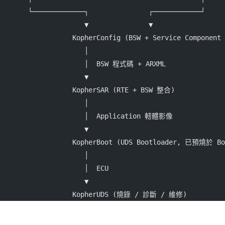
       └─────────────┐               ┌────────────┘
                     ▼               ▼
                  KopherConfig (BSW + Service Componen
                     │
                     │  BSW 程式碼 + ARXML
                     ▼
                  KopherSAR (RTE + BSW 整合)
                     │
                     │  Application 軔體影像
                     ▼
                  KopherBoot (UDS Bootloader, 已預燒於 B
                     │
                     │  ECU
                     ▼
                  KopherUDS (燒錄 / 診斷 / 維修)